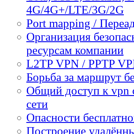
4G/4G+/LTE/3G/2G
Port mapping / Переа
Организация безопас
ресурсам компании
L2TP VPN / PPTP V
Борьба за маршрут б
Общий доступ к vpn 
сети
Опасности бесплатно
Построение удалённы