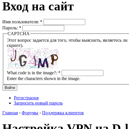
Вход на сайт
Имя пользователя:
*
Пароль:
*
CAPTCHA
Этот вопрос задается для того, чтобы выяснить, являетесь ли Вы человеком или представляете из себя робота (автомат
скрипт).
What code is in the image?:
*
Enter the characters shown in the image.
Регистрация
Запросить новый пароль
Главная
›
Форумы
›
Поддержка клиентов
Настройка VPN на D-li