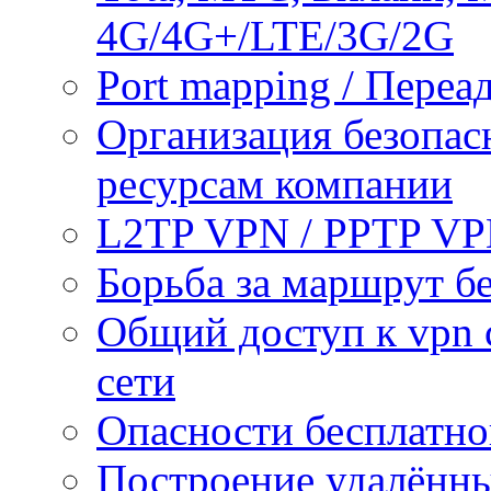
4G/4G+/LTE/3G/2G
Port mapping / Переа
Организация безопас
ресурсам компании
L2TP VPN / PPTP V
Борьба за маршрут б
Общий доступ к vpn 
сети
Опасности бесплатно
Построение удалённы