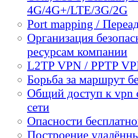
4G/4G+/LTE/3G/2G
Port mapping / Переа
Организация безопас
ресурсам компании
L2TP VPN / PPTP V
Борьба за маршрут б
Общий доступ к vpn 
сети
Опасности бесплатно
Построение удалённы