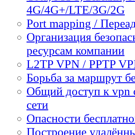
4G/4G+/LTE/3G/2G
Port mapping / Переа
Организация безопас
ресурсам компании
L2TP VPN / PPTP V
Борьба за маршрут б
Общий доступ к vpn 
сети
Опасности бесплатно
Построение удалённы