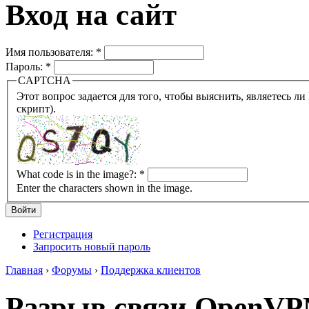
Вход на сайт
Имя пользователя:
*
Пароль:
*
CAPTCHA
Этот вопрос задается для того, чтобы выяснить, являетесь ли Вы человеком или представляете из себя робота (автомат
скрипт).
What code is in the image?:
*
Enter the characters shown in the image.
Регистрация
Запросить новый пароль
Главная
›
Форумы
›
Поддержка клиентов
Разрыв связи OpenVP