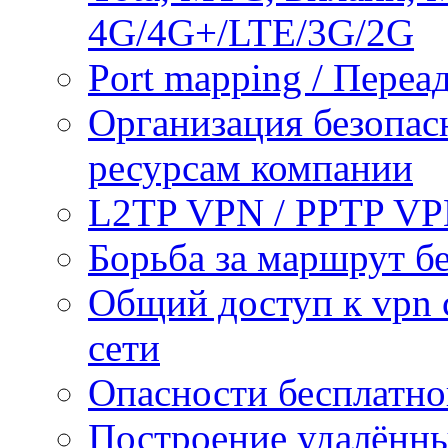
4G/4G+/LTE/3G/2G
Port mapping / Переа
Организация безопас
ресурсам компании
L2TP VPN / PPTP V
Борьба за маршрут б
Общий доступ к vpn 
сети
Опасности бесплатно
Построение удалённы