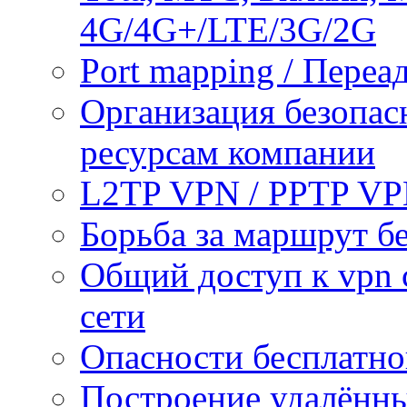
4G/4G+/LTE/3G/2G
Port mapping / Переа
Организация безопас
ресурсам компании
L2TP VPN / PPTP V
Борьба за маршрут б
Общий доступ к vpn 
сети
Опасности бесплатно
Построение удалённы