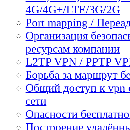
4G/4G+/LTE/3G/2G
Port mapping / Переа
Организация безопас
ресурсам компании
L2TP VPN / PPTP V
Борьба за маршрут б
Общий доступ к vpn 
сети
Опасности бесплатно
Построение удалённы