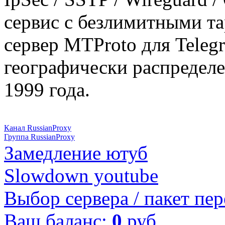
сервис с безлимитными т
сервер MTProto для Teleg
географически распределе
1999 года.
Канал RussianProxy
Группа RussianProxy
Замедление ютуб
Slowdown youtube
Выбор сервера / пакет пер
Ваш баланс:
0
руб.