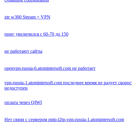
zte w300 Stream + VPN
пинг увеличился с 60-70 до 150
не работают сайты
openvpn-russia-6.atomintersoft.com не работает
vpn-russia-1.atomintersoft.com последнее время не радует скоро
недоступен
оплата через QIWI
Нет связи с сервером pptp-l2tp-vpn-russia-1.atomintersoft.com