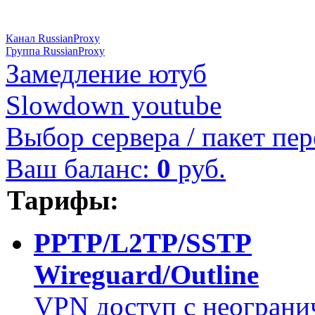
Канал RussianProxy
Группа RussianProxy
Замедление ютуб
Slowdown youtube
Выбор сервера / пакет пер
Ваш баланс:
0
руб.
Тарифы:
PPTP/L2TP/SSTP
Wireguard/Outline
VPN доступ с неограни