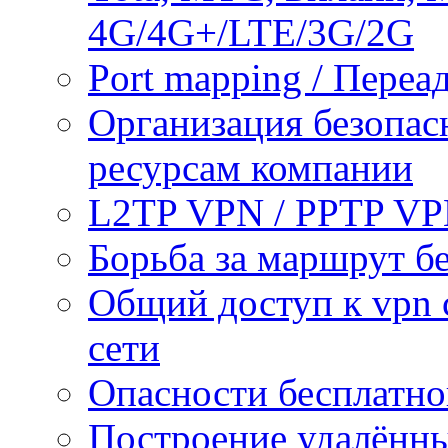
4G/4G+/LTE/3G/2G
Port mapping / Переа
Организация безопас
ресурсам компании
L2TP VPN / PPTP V
Борьба за маршрут б
Общий доступ к vpn 
сети
Опасности бесплатно
Построение удалённы