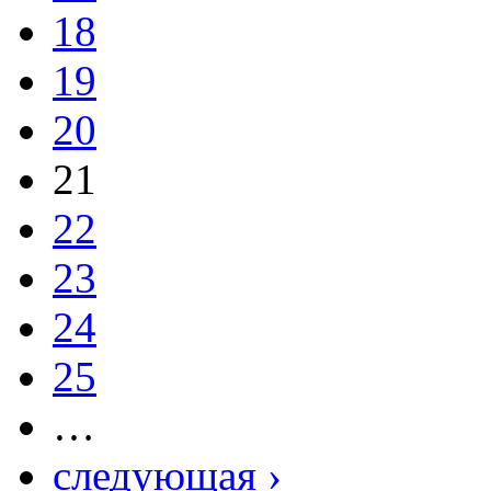
18
19
20
21
22
23
24
25
…
следующая ›