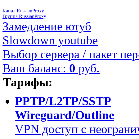
Канал RussianProxy
Группа RussianProxy
Замедление ютуб
Slowdown youtube
Выбор сервера / пакет пер
Ваш баланс:
0
руб.
Тарифы:
PPTP/L2TP/SSTP
Wireguard/Outline
VPN доступ с неограни