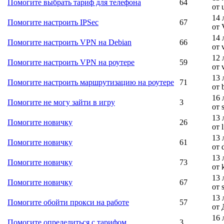
Помогите выбрать тариф для телефона
64
от 
14 
Помогите настроить IPSec
67
от 
14 
Помогите настроить VPN на Debian
66
от 
12 
Помогите настроить VPN на роутере
59
от 
13 
Помогите настроить маршрутизацию на роутере
71
от b
16 
Помогите не могу зайти в игру
3
от 
13 
Помогите новичку
26
от l
13 
Помогите новичку
61
от 
13 
Помогите новичку
73
от 
13 
Помогите новичку
67
от 
13 
Помогите обойти прокси на работе
57
от
16 
Помогите определиться с тарифом.
3