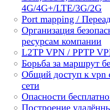
4G/4G+/LTE/3G/2G
Port mapping / Переа
Организация безопас
ресурсам компании
L2TP VPN / PPTP V
Борьба за маршрут б
Общий доступ к vpn 
сети
Опасности бесплатно
Построение удалённы