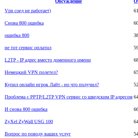
Обсуждение
О
Vpn соед не работает)
6
Снова 800 ошибка
6
ошибка 800
3
не тот сервис оплатил
5
L2TP - IP адрес вместо доменного имени
6
Немецкий VPN полетел?
6
Купил онлайн игрок Лайт - но что получил?
5
Проблема с PPTP/L2TP VPN сервис со шведским IP адресом
6
И снова 800 ошибка
6
ZyXel ZyWall USG 100
6
Вопрос по поводу ваших услуг
5