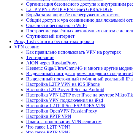
Организация безопасного доступа к внутренним ре
L2TP VPN / PPTP VPN через GPRS/EDGE
Борьба за маршрут без перегруженных хостов
Общий доступ к vpn соединению для локальной сет
Опасности бесплатного Wi-Fi
Построение удалённых автономных систем с испо
Спутниковый интернет
Proxy List / Списки бесплатных прокси
VPN сервис
Как правильно использовать VPN на роутерах
Тестирование
AION через RussianProxy
Keenetic Giga/Ultra/Omni/4G и многие другие модели 
Выделенный порт для приема входящих соединени
Выделенный постоянный публичный реальный IP а
Настройка L2TP VPN на iOS IPhone
Настройка L2TP over IPSec на Android
Настройка VPN L2TP over IPsec на роутере MikroTik
Настройка VPN-подключения на iPad
Настройки L2TP IPSec ESP 3DES VPN
Настройки OpenVPN RussianProxy
Настройки PPTP VPN
Правила пользования VPN сервисом
Что такое L2TP VPN?
Что такое PPTP VPN?