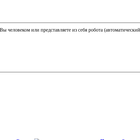
Этот вопрос задается для того, чтобы выяснить, являетесь ли Вы человеком или представляете из себя робота (автома