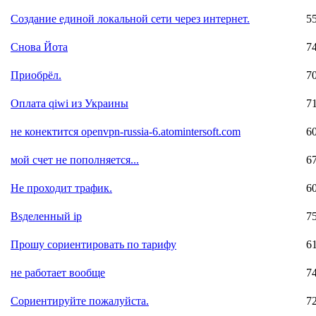
Создание единой локальной сети через интернет.
5
Снова Йота
7
Приобрёл.
7
Оплата qiwi из Украины
7
не конектится openvpn-russia-6.atomintersoft.com
6
мой счет не пополняется...
6
Не проходит трафик.
6
Вsделенный ip
7
Прошу сориентировать по тарифу
6
не работает вообще
7
Сориентируйте пожалуйста.
7