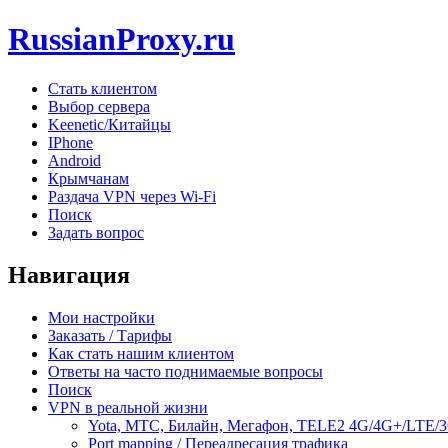
RussianProxy.ru
Стать клиентом
Выбор сервера
Keenetic/Китайцы
IPhone
Android
Крымчанам
Раздача VPN через Wi-Fi
Поиск
Задать вопрос
Навигация
Мои настройки
Заказать / Тарифы
Как стать нашим клиентом
Ответы на часто поднимаемые вопросы
Поиск
VPN в реальной жизни
Yota, МТС, Билайн, Мегафон, TELE2 4G/4G+/LTE/
Port mapping / Переадресация трафика