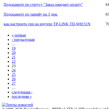
Подскажите по статусу "Заказ ожидает оплату"
6
Подскажите по тарифу на 3 дня.
6
как настроить vpn на роутере TP-LINK TD-W8151N
7
« первая
‹ предыдущая
…
19
20
21
22
23
24
25
26
27
…
следующая ›
последняя »