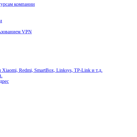
сурсам компании
и
льзованием VPN
Xiaomi, Redmi, SmartBox, Linksys, TP-Link и т.д.
й.
дрес