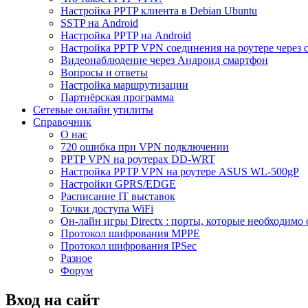
Настройка PPTP клиента в Debian Ubuntu
SSTP на Android
Настройка PPTP на Android
Настройка PPTP VPN соединения на роутере через 
Видеонаблюдение через Андроид смартфон
Вопросы и ответы
Настройка маршрутизации
Партнёрская программа
Сетевые онлайн утилиты
Справочник
О нас
720 ошибка при VPN подключении
PPTP VPN на роутерах DD-WRT
Настройка PPTP VPN на роутере ASUS WL-500gP
Настройки GPRS/EDGE
Расписание IT выставок
Точки доступа WiFi
Он-лайн игры Directx : порты, которые необходимо 
Протокол шифрования MPPE
Протокол шифрования IPSec
Разное
Форум
Вход на сайт