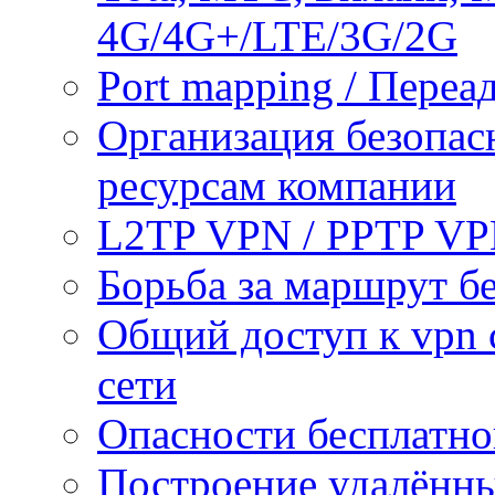
4G/4G+/LTE/3G/2G
Port mapping / Переа
Организация безопас
ресурсам компании
L2TP VPN / PPTP V
Борьба за маршрут б
Общий доступ к vpn 
сети
Опасности бесплатно
Построение удалённы