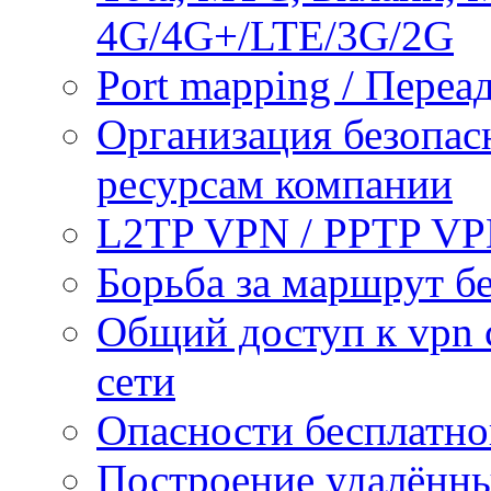
4G/4G+/LTE/3G/2G
Port mapping / Переа
Организация безопас
ресурсам компании
L2TP VPN / PPTP V
Борьба за маршрут б
Общий доступ к vpn 
сети
Опасности бесплатно
Построение удалённы