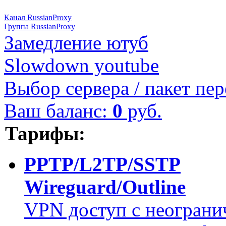
Канал RussianProxy
Группа RussianProxy
Замедление ютуб
Slowdown youtube
Выбор сервера / пакет пер
Ваш баланс:
0
руб.
Тарифы:
PPTP/L2TP/SSTP
Wireguard/Outline
VPN доступ с неограни