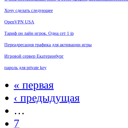
Хочу сделать следующее
OpenVPN USA
Тариф он лайн игрок. Одна сет 1 ip
Переадресация трафика для активации игры
Игровой сервер Екатеринбург
пароль для private key
« первая
‹ предыдущая
…
7