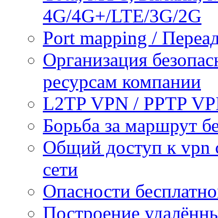
4G/4G+/LTE/3G/2G
Port mapping / Переа
Организация безопас
ресурсам компании
L2TP VPN / PPTP V
Борьба за маршрут б
Общий доступ к vpn 
сети
Опасности бесплатно
Построение удалённы