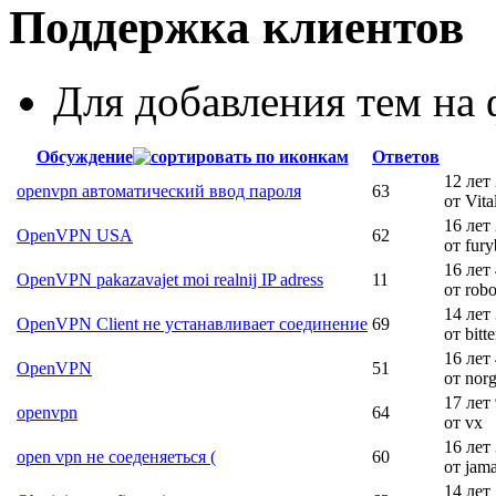
Поддержка клиентов
Для добавления тем н
Обсуждение
Ответов
12 лет
openvpn автоматический ввод пароля
63
от Vita
16 лет
OpenVPN USA
62
от fur
16 лет
OpenVPN pakazavajet moi realnij IP adress
11
от rob
14 лет
OpenVPN Client не устанавливает соединение
69
от bitte
16 лет
OpenVPN
51
от nor
17 лет
openvpn
64
от vx
16 лет
open vpn не соеденяеться (
60
от jama
14 лет