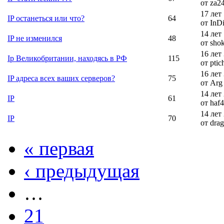
от za2
17 лет
IP останеться или что?
64
от InD
14 лет
IP не изменился
48
от sho
16 лет
Ip Великобритании, находясь в РФ
115
от ptic
16 лет
IP адреса всех ваших серверов?
75
от Arg
14 лет
IP
61
от haf
14 лет
IP
70
от dra
« первая
‹ предыдущая
…
21