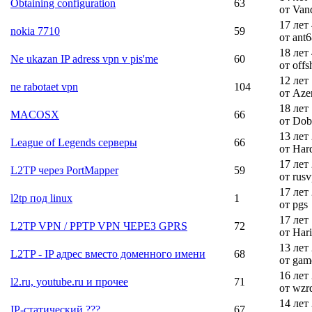
Obtaining configuration
63
от Van
17 лет
nokia 7710
59
от ant
18 лет
Ne ukazan IP adress vpn v pis'me
60
от offs
12 лет
ne rabotaet vpn
104
от Aze
18 лет
MACOSX
66
от Dob
13 лет
League of Legends серверы
66
от Har
17 лет
L2TP через PortMapper
59
от rus
17 лет
l2tp под linux
1
от pgs
17 лет
L2TP VPN / PPTP VPN ЧЕРЕЗ GPRS
72
от Hari
13 лет
L2TP - IP адрес вместо доменного имени
68
от gam
16 лет
l2.ru, youtube.ru и прочее
71
от wzr
14 лет
IP-статический ???
67