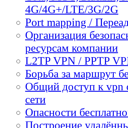
4G/4G+/LTE/3G/2G
Port mapping / Переа
Организация безопас
ресурсам компании
L2TP VPN / PPTP V
Борьба за маршрут б
Общий доступ к vpn 
сети
Опасности бесплатно
Построение удалённы