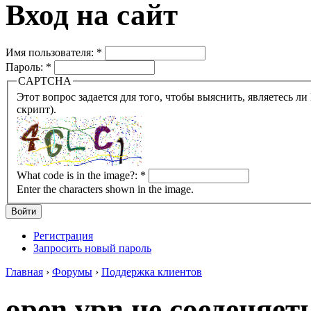
Вход на сайт
Имя пользователя:
*
Пароль:
*
CAPTCHA
Этот вопрос задается для того, чтобы выяснить, являетесь ли Вы человеком или представляете из себя робота (автомат
скрипт).
What code is in the image?:
*
Enter the characters shown in the image.
Регистрация
Запросить новый пароль
Главная
›
Форумы
›
Поддержка клиентов
open vpn не соеденяеть