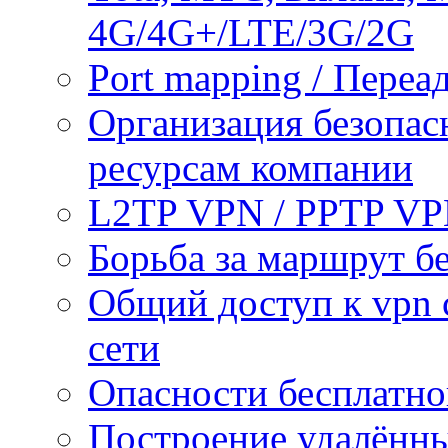
4G/4G+/LTE/3G/2G
Port mapping / Переа
Организация безопас
ресурсам компании
L2TP VPN / PPTP V
Борьба за маршрут б
Общий доступ к vpn 
сети
Опасности бесплатно
Построение удалённы