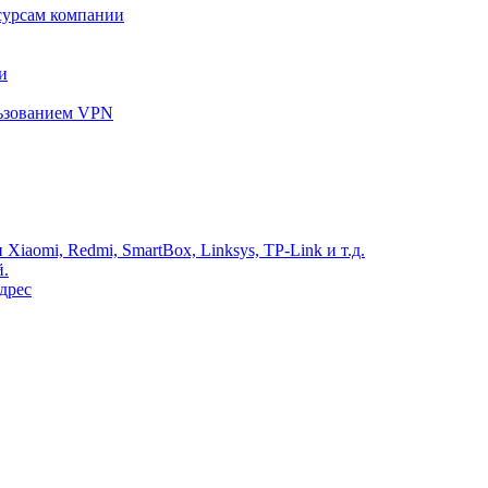
сурсам компании
и
льзованием VPN
Xiaomi, Redmi, SmartBox, Linksys, TP-Link и т.д.
й.
дрес