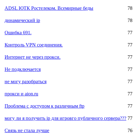
ADSL ЮТК Ростелеком. Всемирные беды
78
динамический ip
78
Ошибка 691.
77
Контроль VPN соединения.
77
Интернет не через прокси.
77
Не подключается
77
не могу разобраться
77
прокси и aion.ru
77
Проблема с доступом к различным ftp
77
могу ли я получить ip для игровго публичного сервера???
77
Связь не стала лучше
76