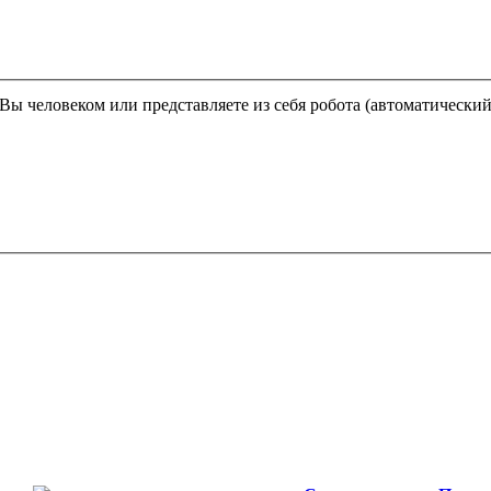
Этот вопрос задается для того, чтобы выяснить, являетесь ли Вы человеком или представляете из себя робота (автома