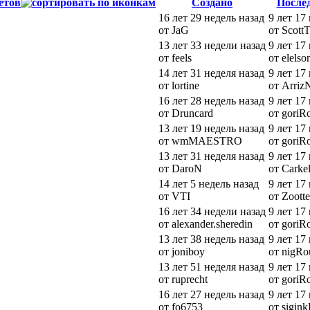
етов
Создано
После
16 лет 29 недель назад
9 лет 17
от JaG
от Scott
13 лет 33 недели назад
9 лет 17
от feels
от elelso
14 лет 31 неделя назад
9 лет 17
от lortine
от Arriz
16 лет 28 недель назад
9 лет 17
от Druncard
от goriR
13 лет 19 недель назад
9 лет 17
от wmMAESTRO
от goriR
13 лет 31 неделя назад
9 лет 17
от DaroN
от Carke
14 лет 5 недель назад
9 лет 17
от VTI
от Zoott
16 лет 34 недели назад
9 лет 17
от alexander.sheredin
от goriR
13 лет 38 недель назад
9 лет 17
от joniboy
от nigRo
13 лет 51 неделя назад
9 лет 17
от ruprecht
от goriR
16 лет 27 недель назад
9 лет 17
от fo6753
от sigin