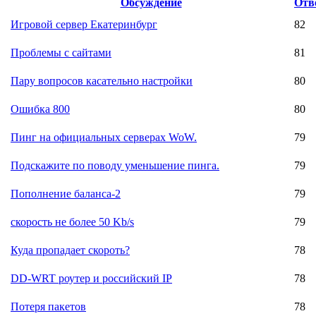
Обсуждение
Отв
Игровой сервер Екатеринбург
82
Проблемы с сайтами
81
Пару вопросов касательно настройки
80
Ошибка 800
80
Пинг на официальных серверах WoW.
79
Подскажите по поводу уменьшение пинга.
79
Пополнение баланса-2
79
скорость не более 50 Kb/s
79
Куда пропадает скороть?
78
DD-WRT роутер и российский IP
78
Потеря пакетов
78