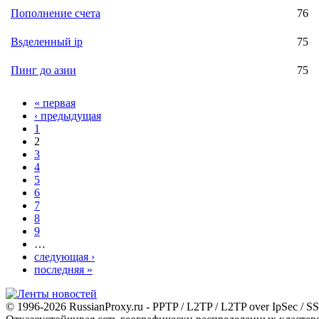
Пополнение счета
76
Вsделенный ip
75
Пинг до азии
75
« первая
‹ предыдущая
1
2
3
4
5
6
7
8
9
…
следующая ›
последняя »
© 1996-2026 RussianProxy.ru - PPTP / L2TP / L2TP over IpSec /