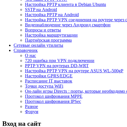
Настройка PPTP клиента в Debian Ubuntu
SSTP на Android
Настройка PPTP на Android
Настройка PPTP VPN соединения на роутере через 
Видеонаблюдение через Андроид смартфон
Вопросы и ответы
Настройка маршрутизации
Партнёрская программа
Сетевые онлайн утилиты
Справочник
О нас
720 ошибка при VPN подключении
PPTP VPN на роутерах DD-WRT
Настройка PPTP VPN на роутере ASUS WL-500gP
Настройки GPRS/EDGE
Расписание IT выставок
Точки доступа WiFi
Он-лайн игры Directx : порты, которые необходимо 
Протокол шифрования MPPE
Протокол шифрования IPSec
Разное
Форум
Вход на сайт