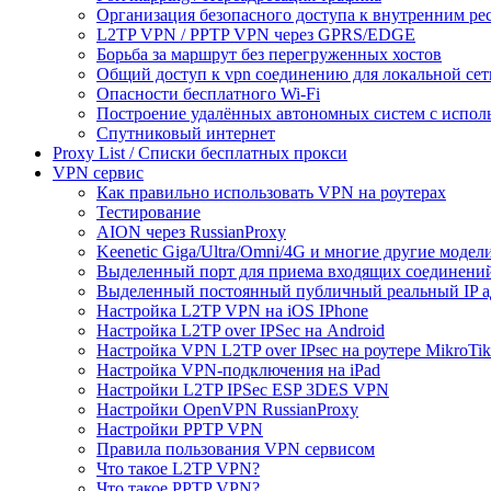
Организация безопасного доступа к внутренним ре
L2TP VPN / PPTP VPN через GPRS/EDGE
Борьба за маршрут без перегруженных хостов
Общий доступ к vpn соединению для локальной сет
Опасности бесплатного Wi-Fi
Построение удалённых автономных систем с испо
Спутниковый интернет
Proxy List / Списки бесплатных прокси
VPN сервис
Как правильно использовать VPN на роутерах
Тестирование
AION через RussianProxy
Keenetic Giga/Ultra/Omni/4G и многие другие модели 
Выделенный порт для приема входящих соединени
Выделенный постоянный публичный реальный IP а
Настройка L2TP VPN на iOS IPhone
Настройка L2TP over IPSec на Android
Настройка VPN L2TP over IPsec на роутере MikroTik
Настройка VPN-подключения на iPad
Настройки L2TP IPSec ESP 3DES VPN
Настройки OpenVPN RussianProxy
Настройки PPTP VPN
Правила пользования VPN сервисом
Что такое L2TP VPN?
Что такое PPTP VPN?