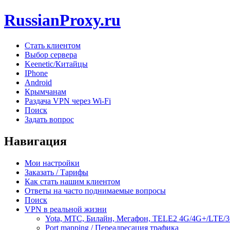
RussianProxy.ru
Стать клиентом
Выбор сервера
Keenetic/Китайцы
IPhone
Android
Крымчанам
Раздача VPN через Wi-Fi
Поиск
Задать вопрос
Навигация
Мои настройки
Заказать / Тарифы
Как стать нашим клиентом
Ответы на часто поднимаемые вопросы
Поиск
VPN в реальной жизни
Yota, МТС, Билайн, Мегафон, TELE2 4G/4G+/LTE/
Port mapping / Переадресация трафика