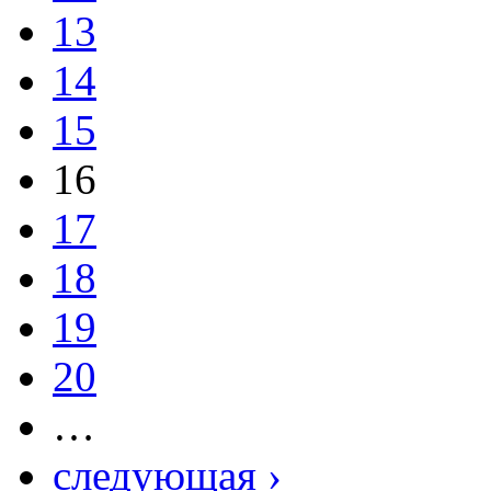
13
14
15
16
17
18
19
20
…
следующая ›