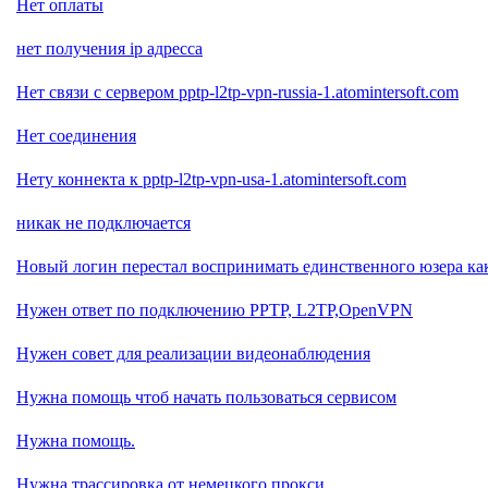
Нет оплаты
нет получения ip адресса
Нет связи с сервером pptp-l2tp-vpn-russia-1.atomintersoft.com
Нет соединения
Нету коннекта к pptp-l2tp-vpn-usa-1.atomintersoft.com
никак не подключается
Новый логин перестал воспринимать единственного юзера ка
Нужен ответ по подключению PPTP, L2TP,OpenVPN
Нужен совет для реализации видеонаблюдения
Нужна помощь чтоб начать пользоваться сервисом
Нужна помощь.
Нужна трассировка от немецкого прокси