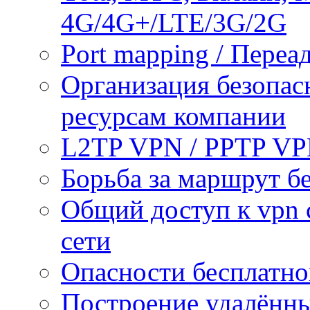
4G/4G+/LTE/3G/2G
Port mapping / Переа
Организация безопас
ресурсам компании
L2TP VPN / PPTP V
Борьба за маршрут б
Общий доступ к vpn 
сети
Опасности бесплатно
Построение удалённы