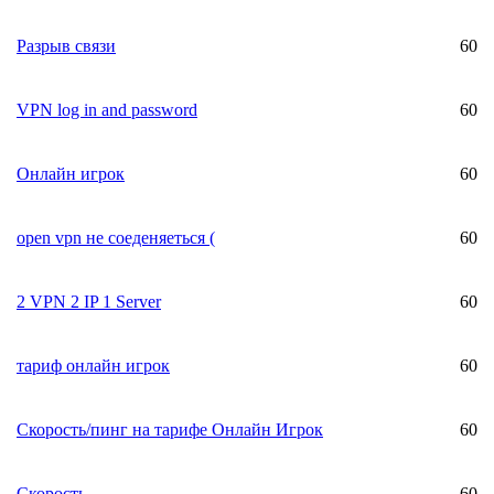
Разрыв связи
60
VPN log in and password
60
Онлайн игрок
60
open vpn не соеденяеться (
60
2 VPN 2 IP 1 Server
60
тариф онлайн игрок
60
Скорость/пинг на тарифе Онлайн Игрок
60
Скорость
60