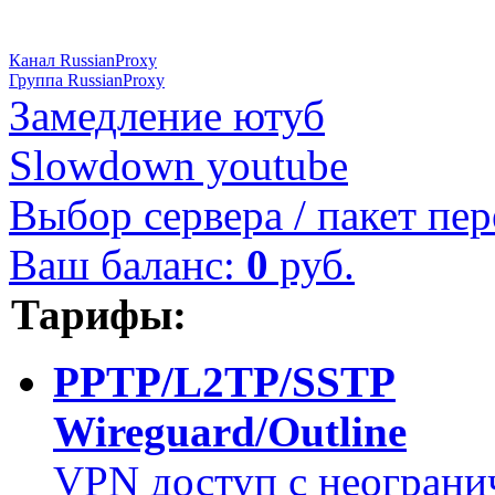
Канал RussianProxy
Группа RussianProxy
Замедление ютуб
Slowdown youtube
Выбор сервера / пакет пер
Ваш баланс:
0
руб.
Тарифы:
PPTP/L2TP/SSTP
Wireguard/Outline
VPN доступ с неограни