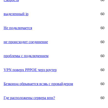
выделенный ip
60
Не подключается
60
не происходит соединение
60
проблемы с подключением
60
VPN поверх РРРОЕ черз роутер
60
Безконца обрывается всзяь с провайдером
60
Где расположены сервера впн?
60