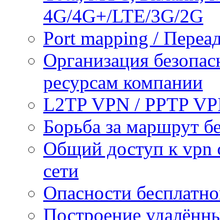
4G/4G+/LTE/3G/2G
Port mapping / Переа
Организация безопас
ресурсам компании
L2TP VPN / PPTP V
Борьба за маршрут б
Общий доступ к vpn 
сети
Опасности бесплатно
Построение удалённы