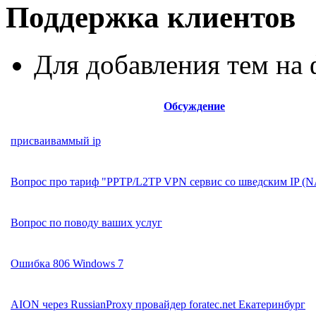
Поддержка клиентов
Для добавления тем н
Обсуждение
присваиваммый ip
Вопрос про тариф "PPTP/L2TP VPN сервис со шведским IP (N
Вопрос по поводу ваших услуг
Ошибка 806 Windows 7
AION через RussianProxy провайдер foratec.net Екатеринбург