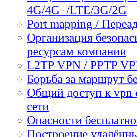
4G/4G+/LTE/3G/2G
Port mapping / Переа
Организация безопас
ресурсам компании
L2TP VPN / PPTP V
Борьба за маршрут б
Общий доступ к vpn 
сети
Опасности бесплатно
Построение удалённы