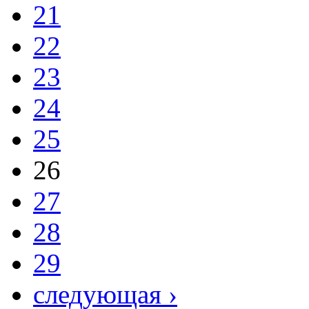
21
22
23
24
25
26
27
28
29
следующая ›