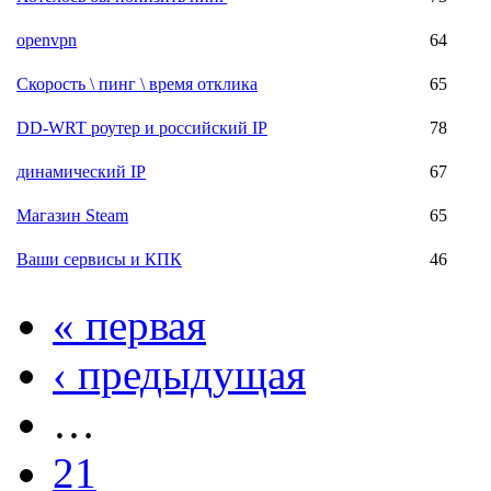
openvpn
64
Скорость \ пинг \ время отклика
65
DD-WRT роутер и российский IP
78
динамический IP
67
Магазин Steam
65
Ваши сервисы и КПК
46
« первая
‹ предыдущая
…
21