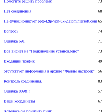
Помогите решить проблему.
73
Нет соединения
68
Не функционирует pptp-l2tp-vpn-uk-2.atomintersoft.com
65
Вопрос?
74
Ошибка 691
71
Вов виснет на "Подключение установлено"
73
Входящий трафик
49
отсутствует информация в архиве "Файлы настроек"
56
Контроль соединения.
83
Ошибка 809!!!!
57
Ваши координаты
67
Хотелось бы понизить пинг
73