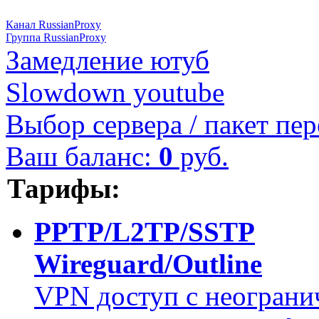
Канал RussianProxy
Группа RussianProxy
Замедление ютуб
Slowdown youtube
Выбор сервера / пакет пер
Ваш баланс:
0
руб.
Тарифы:
PPTP/L2TP/SSTP
Wireguard/Outline
VPN доступ с неограни