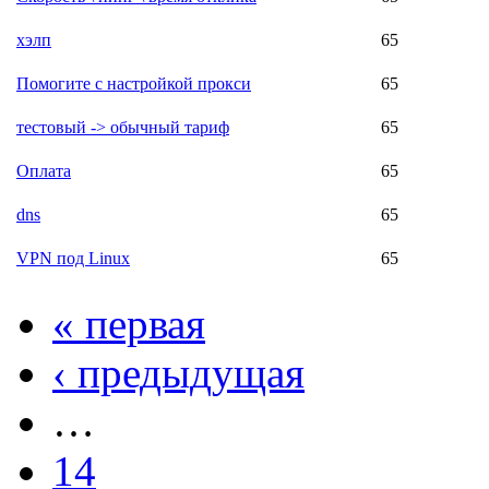
хэлп
65
Помогите с настройкой прокси
65
тестовый -> обычный тариф
65
Оплата
65
dns
65
VPN под Linux
65
« первая
‹ предыдущая
…
14