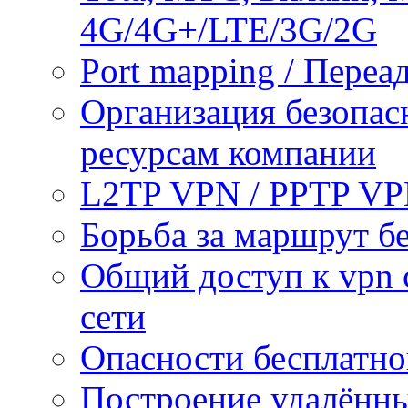
4G/4G+/LTE/3G/2G
Port mapping / Переа
Организация безопас
ресурсам компании
L2TP VPN / PPTP V
Борьба за маршрут б
Общий доступ к vpn 
сети
Опасности бесплатно
Построение удалённы