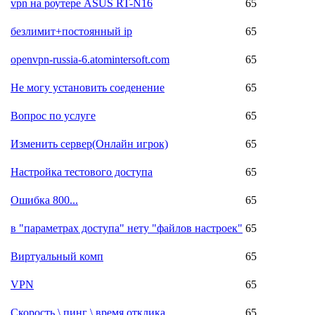
vpn на роутере ASUS RT-N16
65
безлимит+постоянный ip
65
openvpn-russia-6.atomintersoft.com
65
Не могу установить соеденение
65
Вопрос по услуге
65
Изменить сервер(Онлайн игрок)
65
Настройка тестового доступа
65
Ошибка 800...
65
в "параметрах доступа" нету "файлов настроек"
65
Виртуальный комп
65
VPN
65
Скорость \ пинг \ время отклика
65