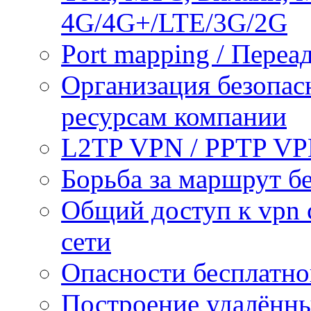
4G/4G+/LTE/3G/2G
Port mapping / Переа
Организация безопас
ресурсам компании
L2TP VPN / PPTP V
Борьба за маршрут б
Общий доступ к vpn 
сети
Опасности бесплатно
Построение удалённы