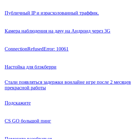
Публичный IP и израсхолованный траффик.
Камера наблюдения на дачу на Андроид через 3G
ConnectionRefusedError: 10061
Настойка для блэкберри
Стали появляться задержки вонлайне игре после 2 месяцев
прекрасной работы
Подскажите
CS GO большой пинг
Помогите разобраться