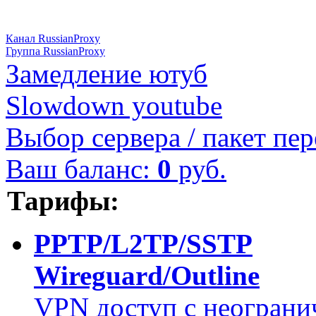
Канал RussianProxy
Группа RussianProxy
Замедление ютуб
Slowdown youtube
Выбор сервера / пакет пер
Ваш баланс:
0
руб.
Тарифы:
PPTP/L2TP/SSTP
Wireguard/Outline
VPN доступ с неограни