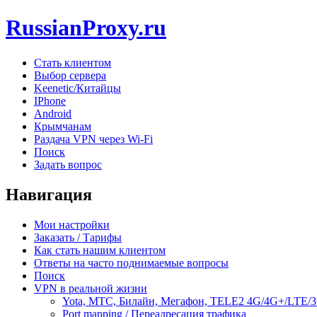
RussianProxy.ru
Стать клиентом
Выбор сервера
Keenetic/Китайцы
IPhone
Android
Крымчанам
Раздача VPN через Wi-Fi
Поиск
Задать вопрос
Навигация
Мои настройки
Заказать / Тарифы
Как стать нашим клиентом
Ответы на часто поднимаемые вопросы
Поиск
VPN в реальной жизни
Yota, МТС, Билайн, Мегафон, TELE2 4G/4G+/LTE/
Port mapping / Переадресация трафика