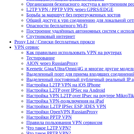
Организация безопасного доступа к внутренним ре
L2TP VPN / PPTP VPN через GPRS/EDGE
Борьба за маршрут без перегруженных хостов
Общий доступ к vpn соединению для локальной сет
Опасности бесплатного Wi-Fi
Построение удалённых автономных систем с испо
Спутниковый интернет
Proxy List / Списки бесплатных прокси
VPN сервис
Как правильно использовать VPN на роутерах
Тестирование
AION через RussianProxy
Keenetic Giga/Ultra/Omni/4G и многие другие модели 
Выделенный порт для приема входящих соединени
Выделенный постоянный публичный реальный IP а
Настройка L2TP VPN на iOS IPhone
Настройка L2TP over IPSec на Android
Настройка VPN L2TP over IPsec на роутере MikroTik
Настройка VPN-подключения на iPad
Настройки L2TP IPSec ESP 3DES VPN
Настройки OpenVPN RussianProxy
Настройки PPTP VPN
Правила пользования VPN сервисом
Что такое L2TP VPN?
Что такое PPTP VPN?