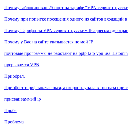
Почему заблокирован 25 порт на тарифе "VPN сервис с русски
Почему при попытке посещения одного из сайтов входящий в 
Почему Тарифы на VPN сервис с русским IP адресом где огр
Почему у Вас на сайте указывается не мой IP
почтовые программы не работают на pptp-l2tp-vpn-usa-1.atominte
прерывается VPN
Приобрёл.
Приобрет тариф закачаешься, а скорость упала в три раза при 
присваиваммый ip
Проба
Проблема