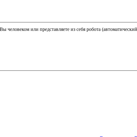
Этот вопрос задается для того, чтобы выяснить, являетесь ли Вы человеком или представляете из себя робота (автома