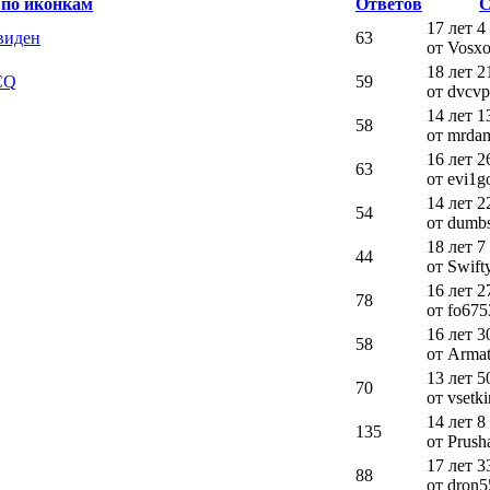
Ответов
С
17 лет 4
виден
63
от Vosx
18 лет 2
CQ
59
от dvcv
14 лет 1
58
от mrda
16 лет 2
63
от evi1g
14 лет 2
54
от dumbs
18 лет 7
44
от Swift
16 лет 2
78
от fo675
16 лет 3
58
от Armat
13 лет 5
70
от vsetki
14 лет 8
135
от Prush
17 лет 3
88
от dron5