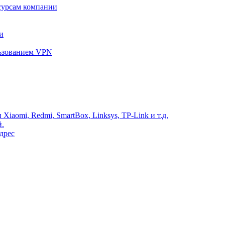
сурсам компании
и
льзованием VPN
Xiaomi, Redmi, SmartBox, Linksys, TP-Link и т.д.
й.
дрес