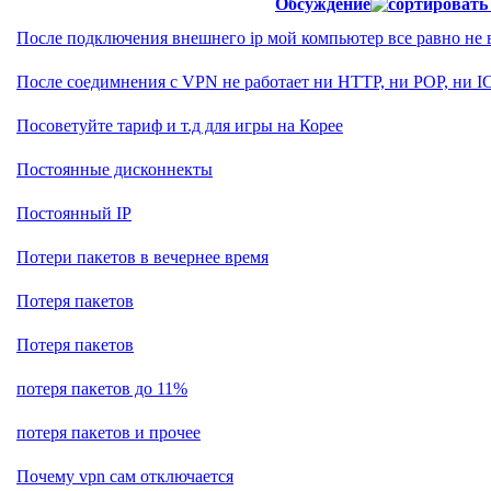
Обсуждение
После подключения внешнего ip мой компьютер все равно не 
После соедимнения с VPN не работает ни HTTP, ни POP, ни I
Посоветуйте тариф и т.д для игры на Корее
Постоянные дисконнекты
Постоянный IP
Потери пакетов в вечернее время
Потеря пакетов
Потеря пакетов
потеря пакетов до 11%
потеря пакетов и прочее
Почему vpn сам отключается