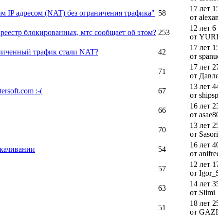
17 лет 1
м IP адресом (NAT) без ограничения трафика"
58
от alexa
12 лет 6
реестр блокированных, мтс сообщает об этом?
253
от YUR
17 лет 1
аниченный трафик стали NAT?
42
от spanu
17 лет 2
71
от Давле
13 лет 4
rsoft.com :-(
67
от shipsp
16 лет 2
66
от asae8
13 лет 2
70
от Sasor
16 лет 4
скачивании
54
от anifre
12 лет 1
57
от Igor_
14 лет 3
63
от Slimi
18 лет 2
51
от GAZ