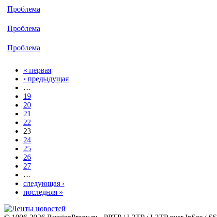
Проблема
Проблема
Проблема
« первая
‹ предыдущая
…
19
20
21
22
23
24
25
26
27
…
следующая ›
последняя »