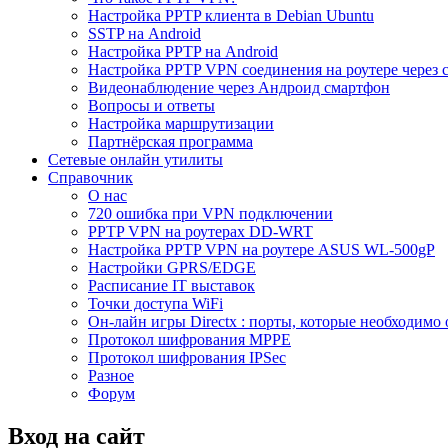
Настройка PPTP клиента в Debian Ubuntu
SSTP на Android
Настройка PPTP на Android
Настройка PPTP VPN соединения на роутере через 
Видеонаблюдение через Андроид смартфон
Вопросы и ответы
Настройка маршрутизации
Партнёрская программа
Сетевые онлайн утилиты
Справочник
О нас
720 ошибка при VPN подключении
PPTP VPN на роутерах DD-WRT
Настройка PPTP VPN на роутере ASUS WL-500gP
Настройки GPRS/EDGE
Расписание IT выставок
Точки доступа WiFi
Он-лайн игры Directx : порты, которые необходимо 
Протокол шифрования MPPE
Протокол шифрования IPSec
Разное
Форум
Вход на сайт